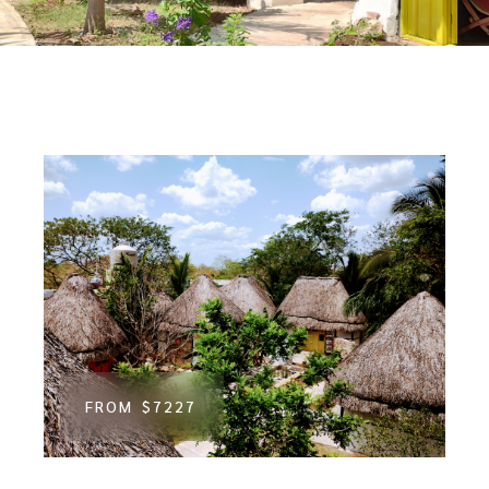
FROM
$7227