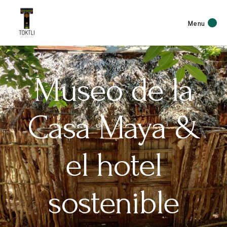
Menu
Museo de la
Casa Maya &
el hotel
sostenible